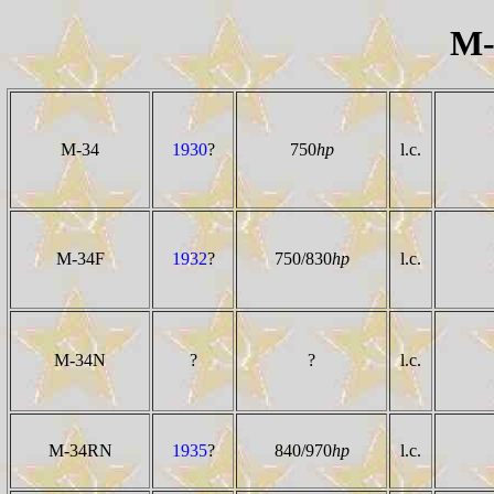
M-
M-34
1930
?
750
hp
l.c.
M-34F
1932
?
750/830
hp
l.c.
M-34N
?
?
l.c.
M-34RN
1935
?
840/970
hp
l.c.