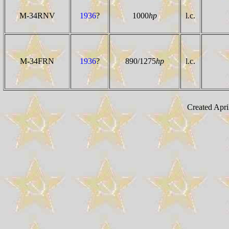
M-34RNV
1936
?
1000
hp
l.c.
M-34FRN
1936
?
890/1275
hp
l.c.
Created Apri