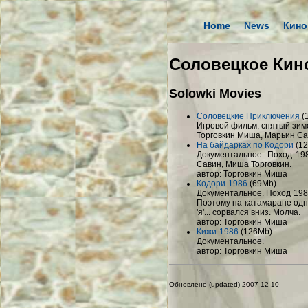
Home
News
Кино
Соловецкое Кин
Solowki Movies
Соловецкие Приключения
(
Игровой фильм, снятый зим
Торговкин Миша, Марьин Са
На байдарках по Кодори
(12
Документальное. Поход 198
Савин, Миша Торговкин.
автор: Торговкин Миша
Кодори-1986
(69Mb)
Документальное. Поход 1986
Поэтому на катамаране одно
'я'... сорвался вниз. Молча.
автор: Торговкин Миша
Кижи-1986
(126Mb)
Документальное.
автор: Торговкин Миша
Обновлено (updated) 2007-12-10