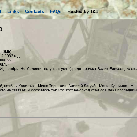
!
Links
Contacts
FAQs
Hosted by 1&1
о
150Mb)
ой 1983 года
ша, ??
6Mb)
4, ноябрь. Не Соловки, но участвуют (среди прочих) Вадик Елисеев, Алек
, ноябрь. Участвуют Миша Торговкин, Алексей Лагучёв, Маша Кузьмина... А я
го не хватает. И сложилось так, что этот не-поход стал для меня последним. 