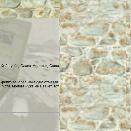
сей Лагучёв, Слава Морозов, Саша
 крепко заболел накануне отъезда.
Мста, Молога - уже не в зачёт. Тот